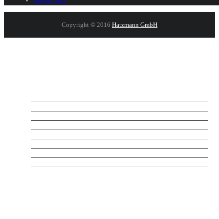
Datenschutz
Copyright © 2016
Hatzmann GmbH
START
OPTIK / GLEITSICHT
KONTAKTLINSEN
SONNENBRILLEN
UHREN
SCHMUCK
KONTAKT / ANFAHRT
ÜBER UNS
IMPRESSUM